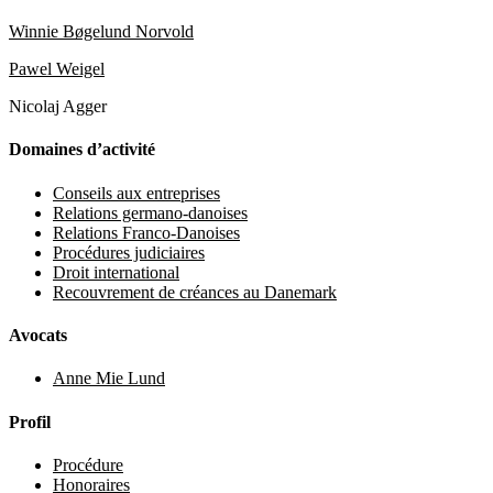
Winnie Bøgelund Norvold
Pawel Weigel
Nicolaj Agger
Domaines d’activité
Conseils aux entreprises
Relations germano-danoises
Relations Franco-Danoises
Procédures judiciaires
Droit international
Recouvrement de créances au Danemark
Avocats
Anne Mie Lund
Profil
Procédure
Honoraires