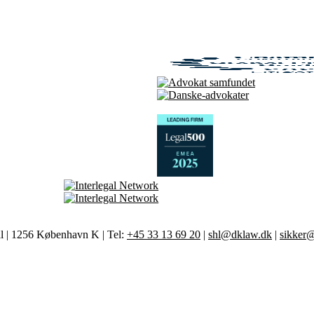
al | 1256 København K | Tel:
+45 33 13 69 20
|
shl@dklaw.dk
|
sikker