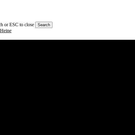
rch or ESC to close
Search
Avocats
rage
gent commercial
u Danemark
Rencontrez notre équipe d'avocats expérimentés