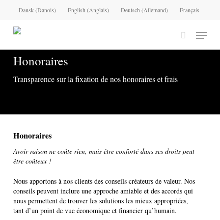
Skip
Dansk
(
Danois
)
English
(
Anglais
)
Deutsch
(
Allemand
)
Français
to
main
Menu
content
search
Honoraires
Transparence sur la fixation de nos honoraires et frais
Honoraires
Avoir raison ne coûte rien, mais être conforté dans ses droits peut
être coûteux !
Nous apportons à nos clients des conseils créateurs de valeur. Nos
conseils peuvent inclure une approche amiable et des accords qui
nous permettent de trouver les solutions les mieux appropriées,
tant d’un point de vue économique et financier qu’humain.