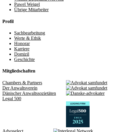
Pawel Weigel
Übrige Mitarbeiter
Profil
Sachbearbeitung
Werte & Ethik
Honorar
Karriere
Domizil
Geschichte
Mitgliedschaften
Chambers & Partners
Der Anwaltsverein
Dänischer Anwaltssozietäten
Legal 500
Advoselect