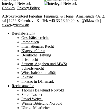
Interlegal Network
Cookies
|
Privacy Policy
Advokatkontoret Fabritius Tengnagel & Heine | Amaliegade 4A, 2.
sal | 1256 København K | Tel:
+45 33 13 69 20
|
shl@dklaw.dk
|
sikker@dklaw.dk
Close
Berufsberatung
Menu
Geschäftsbereiche
Immobilien
Internationales Recht
Klageverfahren
Berufliche Haftung
Privatrecht
Steuern, Abgaben und MWSt
Schiedsgericht
Wirtschaftskriminalität
Inkasso
Inkasso in Dänemark
Rechtsanwälte
Thomas Bøgelund Norvold
Søren Locher
Pawel Weigel
Winnie Bøgelund Norvold
Übrige Mitarbeiter