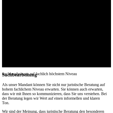
Thomas Bøgelund Norvold
Søren Locher
Pawel Weigel
Winnie Bøgelund Norvold
Übrige Mitarbeiter
Profil
Gerichts- & Schiedsverfahren
Dänisch-französische Rechtsbeziehungen
Deutsch-dänische Rechtsbeziehungen
Kontakt
search
Sachbearbeitung
Sachbearbeitung auf fachlich höchstem Niveau
Sachbearbeitung
Als unser Mandant können Sie nicht nur juristische Beratung auf
hohem fachlichem Niveau erwarten. Sie können auch erwarten,
dass wir mit Ihnen so kommunizieren, dass Sie uns verstehen. Bei
der Beratung legen wir Wert auf einen informellen und klaren
Ton.
Wir sind der Meinung, dass juristische Beratung den besonderen