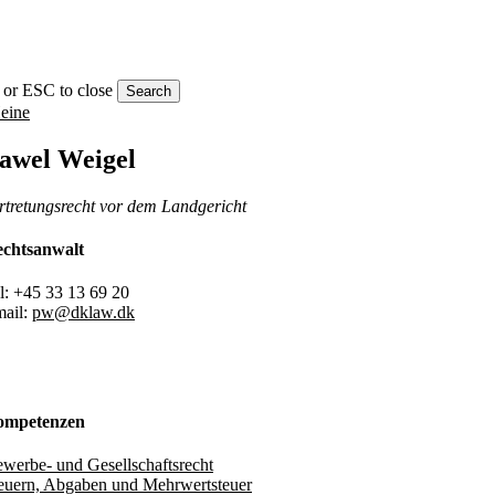
h or ESC to close
Search
awel Weigel
rtretungsrecht vor dem Landgericht
chtsanwalt
l: +45 33 13 69 20
ail:
pw@dklaw.dk
ompetenzen
werbe- und Gesellschaftsrecht
euern, Abgaben und Mehrwertsteuer