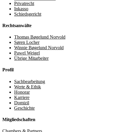
Privatrecht
Inkasso
Schiedsgericht
Rechtsanwälte
Thomas Bøgelund Norvold
Søren Locher
Winnie Bøgelund Norvold
Pawel Weigel
Übrige Mitarbeiter
Profil
Sachbearbeitung
Werte & Ethik
Honorar
Karriere
Domizil
Geschichte
Mitgliedschaften
Chambers & Partners