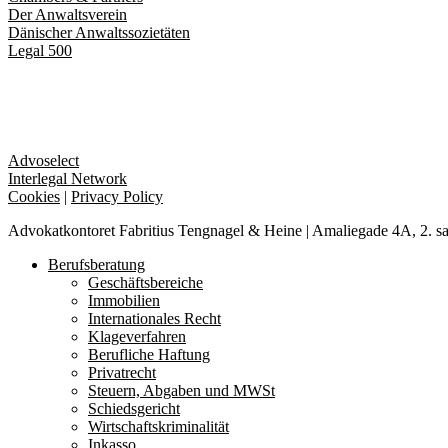
Der Anwaltsverein
Dänischer Anwaltssozietäten
Legal 500
Advoselect
Interlegal Network
Cookies
|
Privacy Policy
Advokatkontoret Fabritius Tengnagel & Heine | Amaliegade 4A, 2. s
Close
Berufsberatung
Menu
Geschäftsbereiche
Immobilien
Internationales Recht
Klageverfahren
Berufliche Haftung
Privatrecht
Steuern, Abgaben und MWSt
Schiedsgericht
Wirtschaftskriminalität
Inkasso