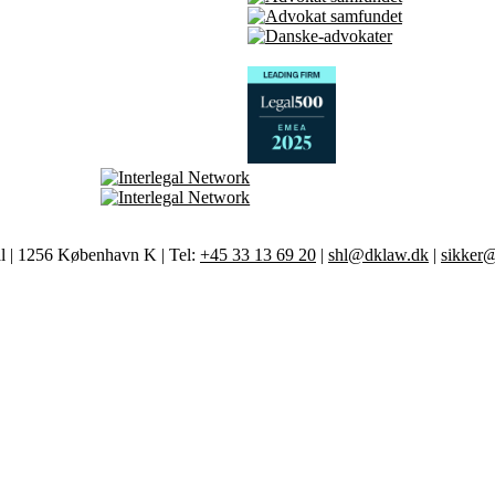
al | 1256 København K | Tel:
+45 33 13 69 20
|
shl@dklaw.dk
|
sikker