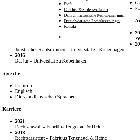
Ge
Profil
Po
Gerichts- & Schiedsverfahren
Dänisch-französische Rechtsbeziehungen
Au
Deutsch-dänische Rechtsbeziehungen
Kontakt
20
search
Ve
20
Juristisches Staatsexamen – Universität zu Kopenhagen
2016
Ba. jur – Universität zu Kopenhagen
Sprache
Polnisch
Englisch
Die skandinavischen Sprachen
Karriere
2021
Rechtsanwalt – Fabritius Tengnagel & Heine
2018
Rechtsassistent – Fabritius Tengnagel & Heine