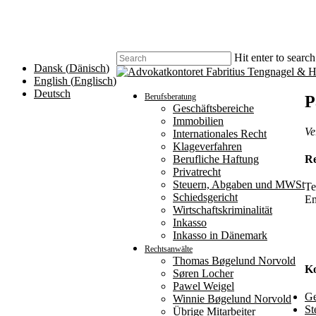
Skip
to
main
content
Hit enter to searc
Dansk
(
Dänisch
)
Close
English
(
Englisch
)
Search
search
Menu
Deutsch
Berufsberatung
P
Geschäftsbereiche
Immobilien
Ve
Internationales Recht
Klageverfahren
Berufliche Haftung
Re
Privatrecht
Steuern, Abgaben und MWSt
Te
Schiedsgericht
Em
Wirtschaftskriminalität
Inkasso
Inkasso in Dänemark
Rechtsanwälte
Thomas Bøgelund Norvold
K
Søren Locher
Pawel Weigel
Ge
Winnie Bøgelund Norvold
St
Übrige Mitarbeiter