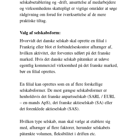
selskabsetablering og -drift, ansættelse af medarbejdere
og virksomhedens skattepligt er vigtige områder at søge
rådgivning om forud for iværksættelse af de mere
praktiske tiltag.
Valg af selskabsform:
Hvorvidt det danske selskab skal oprette en filial i
Frankrig eller blot et forbindelseskontor afhænger af,
hvilken aktivitet, der forventes udført på det franske
marked. Hvis det danske selskab påtænker at udøve
egentlig kommerciel virksomhed på det franske marked,
bør en filial oprettes.
En filial kan oprettes som en af flere forskellige
selskabsformer. De mest gængse selskabsformer er
henholdsvis det franske anpartsselskab (SARL / EURL
– en-mands ApS), det franske aktieselskab (SA) eller
det forenklede aktieselskab (SAS).
Hvilken type selskab, man skal vælge at etablere sig
med, afhænger af flere faktorer, herunder selskabets
påtænkte volumen, fleksibilitet i driften etc.