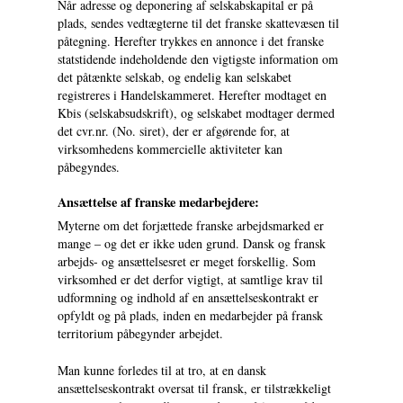
Når adresse og deponering af selskabskapital er på
plads, sendes vedtægterne til det franske skattevæsen til
påtegning. Herefter trykkes en annonce i det franske
statstidende indeholdende den vigtigste information om
det påtænkte selskab, og endelig kan selskabet
registreres i Handelskammeret. Herefter modtaget en
Kbis (selskabsudskrift), og selskabet modtager dermed
det cvr.nr. (No. siret), der er afgørende for, at
virksomhedens kommercielle aktiviteter kan
påbegyndes.
Ansættelse af franske medarbejdere:
Myterne om det forjættede franske arbejdsmarked er
mange – og det er ikke uden grund. Dansk og fransk
arbejds- og ansættelsesret er meget forskellig. Som
virksomhed er det derfor vigtigt, at samtlige krav til
udformning og indhold af en ansættelseskontrakt er
opfyldt og på plads, inden en medarbejder på fransk
territorium påbegynder arbejdet.
Man kunne forledes til at tro, at en dansk
ansættelseskontrakt oversat til fransk, er tilstrækkeligt