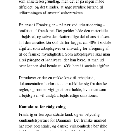
som ansættelsesgrundlag, men det er på ingen måde
tilfældet, og det tilrådes, at søge juridisk bistand til
udformningen af ansættelseskontrakten.
En ansat i Frankrig er – på nær ved udstationering –
omfattet af fransk ret. Det gælder både den materielle
arbejdsret, og selve den skatteretlige del af ansættelsen.
Til den ansattes løn skal derfor lægges ca. 40% i sociale
afgifter, som arbejdsgiver er ansvarlig for afregning af
til de franske myndigheder. Som arbejdsgiver skal man
altså påregne et lønniveau, der kan bære, at man ud
over lønnen skal betale ca. 40% heraf i sociale afgifter.
Derudover er der en række krav til arbejdstid,
dokumentation herfor etc. der adskiller sig fra danske
regler, og som er vigtige at overholde, hvis man som
arbejdsgiver vil undgå arbejdsretlige sanktioner.
Kontakt os for rådgivning
Frankrig er Europas største land, og en betydelig
samhandelspartner for Danmark. Det franske marked
har stort potentiale, og danske virksomheder bør ikke