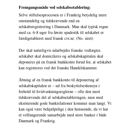
Fremgangsmåde ved selskabsetablering:
Selve stiftelsesprocessen er i Frankrig betydelig mere
omstændelig og tidskrævende end en
selskabsregistrering i Danmark. Man skal typisk regne
med ca. 6-8 uger fra første spadestik til selskabet er
færdigetableret med fransk cvr.nr. (No. siret)
Der skal naturligvis udarbejdes franske vedtægter,
selskabet skal domicileres og selskabskapitalen skal
deponeres på en fransk bankkonto forud for, at selskabet
kan registreres ved det franske Handelskammer.
Åbning af en fransk bankkonto til deponering af
selskabskapitalen er – ud fra beskyttelseshensyn i
forhold til hvidvaskningsreglerne – ofte den mest
tidskrævende del af selskabsetableringen, men med
eksisterende gode bankrelationer kommer man langt. Vi
kan også være behjælpelige i den henseende, da vi har
et velfungerende samarbejde med store banker i både
Danmark og Frankrig.