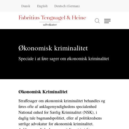
Skip
Dansk
English
Deutsch
(
German
)
to
main
Menu
Close
content
Menu
search
Økonomisk kriminalitet
Search
Speciale i at føre sager om økonomisk kriminalitet
Økonomisk Kriminalitet
Straffesager om økonomisk kriminalitet behandles og
føres ofte af anklagemyndighedens specialenhed
National enhed for Særlig Kriminalitet (NSK), i
daglig tale bagmandspolitiet, eller af politikredsens
særlige advokatur for økonomisk kriminalitet.