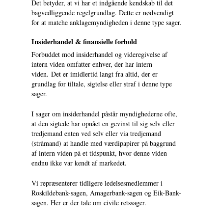
Det betyder, at vi har et indgående kendskab til det
bagvedliggende regelgrundlag. Dette er nødvendigt
for at matche anklagemyndigheden i denne type sager.
Insiderhandel & finansielle forhold
Forbuddet mod insiderhandel og videregivelse af
intern viden omfatter enhver, der har intern
viden. Det er imidlertid langt fra altid, der er
grundlag for tiltale, sigtelse eller straf i denne type
sager.
I sager om insiderhandel påstår myndighederne ofte,
at den sigtede har opnået en gevinst til sig selv eller
tredjemand enten ved selv eller via tredjemand
(stråmand) at handle med værdipapirer på baggrund
af intern viden på et tidspunkt, hvor denne viden
endnu ikke var kendt af markedet.
Vi repræsenterer tidligere ledelsesmedlemmer i
Roskildebank-sagen, Amagerbank-sagen og Eik-Bank-
sagen. Her er der tale om civile retssager.