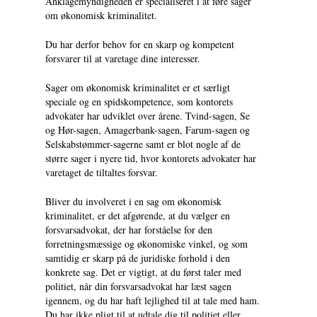
Anklagemyndigheden er specialiseret i at føre sager
om økonomisk kriminalitet.
Du har derfor behov for en skarp og kompetent
forsvarer til at varetage dine interesser.
Sager om økonomisk kriminalitet er et særligt
speciale og en spidskompetence, som kontorets
advokater har udviklet over årene. Tvind-sagen, Se
og Hør-sagen, Amagerbank-sagen, Farum-sagen og
Selskabstømmer-sagerne samt er blot nogle af de
større sager i nyere tid, hvor kontorets advokater har
varetaget de tiltaltes forsvar.
Bliver du involveret i en sag om økonomisk
kriminalitet, er det afgørende, at du vælger en
forsvarsadvokat, der har forståelse for den
forretningsmæssige og økonomiske vinkel, og som
samtidig er skarp på de juridiske forhold i den
konkrete sag. Det er vigtigt, at du først taler med
politiet, når din forsvarsadvokat har læst sagen
igennem, og du har haft lejlighed til at tale med ham.
Du har ikke pligt til at udtale dig til politiet eller